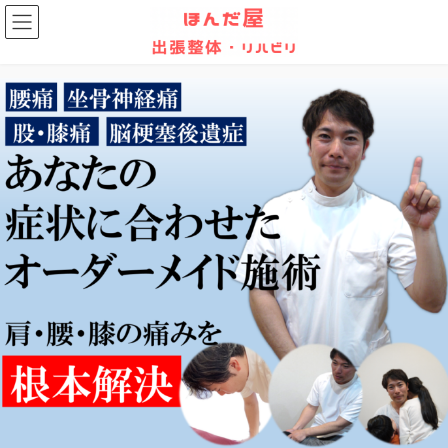
コ
ナ
ン
ビ
テ
ゲ
ン
ー
ツ
シ
へ
ョ
ス
ン
キ
に
ッ
移
プ
動