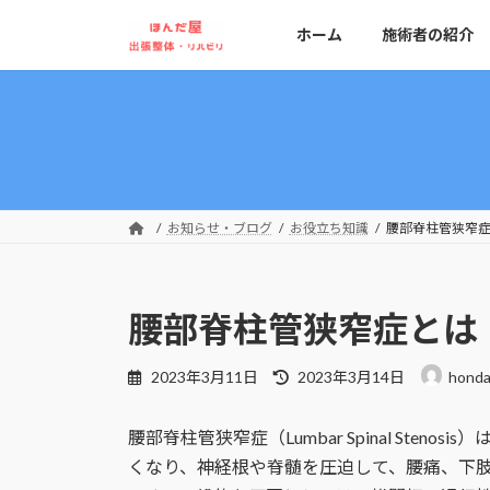
コ
ナ
ホーム
施術者の紹介
ン
ビ
テ
ゲ
ン
ー
ツ
シ
へ
ョ
ス
ン
キ
に
ッ
移
お知らせ・ブログ
お役立ち知識
腰部脊柱管狭窄
プ
動
腰部脊柱管狭窄症とは
最
2023年3月11日
2023年3月14日
hond
終
更
腰部脊柱管狭窄症（Lumbar Spinal Ste
新
日
くなり、神経根や脊髄を圧迫して、腰痛、下
時